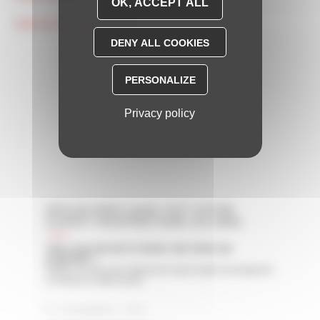
OK, ACCEPT ALL
Coût de fonctionnement
DENY ALL COOKIES
PERSONALIZE
Privacy policy
DÉCOUVREZ QUEL EST VOTRE
ESPRIT PROPRIÉTAIRE EN 5MIN
Vous avez du mal à choisir une forme de
propriété ?
Faites le test pour découvrir quel esprit correspond
le mieux à votre profil.
12 questions - 5 mn