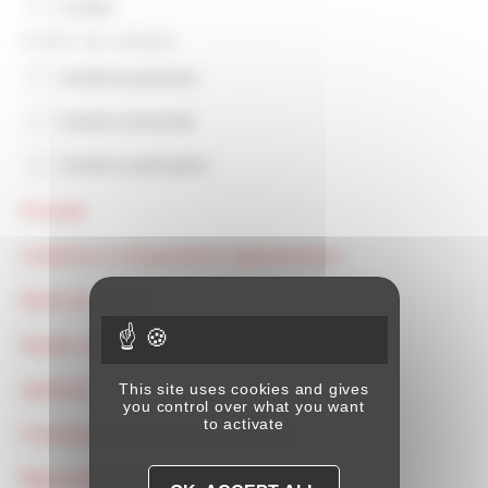
Location
ESPRIT DE GROUPE
Société de personnes
Société commerciale
Société en participation
Principe
Conditions et dispositions règlementaires
Durée du contrat
Nombre de participants
This site uses cookies and gives
Agrément
you control over what you want
to activate
Conditions de ressources annuelles
Répartition des gains