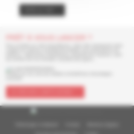
FAITES LE TEST
PRÊT À VOUS LANCER ?
Pour accéder au club propriétaires, créez dès maintenant votre
compte sur Infonet, la plateforme dédiée aux propriétaires de
trotteurs : démarches d'agréments, demande de couleurs, suivi
de carrière de vos chevaux, transfert des gains...
Profitez de nos services dédiés et bénéficiez d'avantages
exclusifs
JE CRÉE MON COMPTE INFONET
Télécharger le dépliant
Contact
Mentions légales